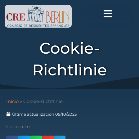
Ir
al
contenido
Cookie-
Richtlinie
Inicio
»
Cookie-Richtlinie
Última actualización 09/10/2025
Comparte: