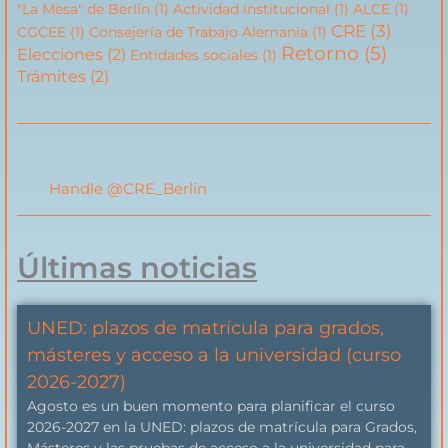
"La Mesa" de Berlín
(1)
Actividad institucional
(1)
ALCE
(1)
CRE
(3)
CGCEE
(1)
Consejería de Trabajo Alemania
(1)
Retorno
(5)
Elecciones
(2)
Entidades sociales
(1)
Trámites
(2)
Handle @CRE_Berlin
Últimas noticias
UNED: plazos de matrícula para grados,
másteres y acceso a la universidad (curso
2026-2027)
Agosto es un buen momento para planificar el curso
2026-2027 en la UNED: plazos de matrícula para Grados,
Másteres y las pruebas de acceso a la universidad para