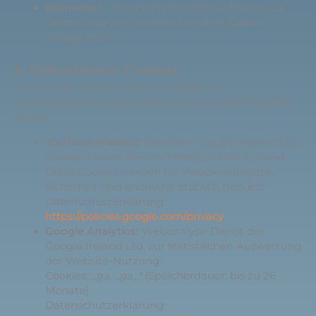
elementor
– Wird vom WordPress-Theme zur
Darstellung von Inhalten benötigt (Dauer:
unbegrenzt)
6. Drittanbieter-Cookies
Auf unserer Website können Inhalte von
Drittanbietern eingebunden sein, die eigene Cookies
setzen:
YouTube (Videos):
Betreiber: Google Ireland Ltd.,
Gordon House, Barrow Street, Dublin 4, Irland.
Diese Cookies werden für Videowiedergabe,
Sicherheit und anonyme Statistik genutzt.
Datenschutzerklärung:
https://policies.google.com/privacy
Google Analytics:
Webanalyse-Dienst der
Google Ireland Ltd. zur statistischen Auswertung
der Website-Nutzung.
Cookies:
_ga
,
_ga_*
(Speicherdauer: bis zu 26
Monate).
Datenschutzerklärung: