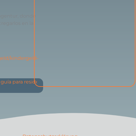
sagentur, donde
regarlos en la
geld/kindergeld-
 guía para residentes en la demarcación consular de Berl