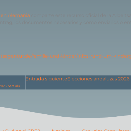
a en Alemania
comparte este recurso oficial de la Arbeit
antrag, los documentos necesarios y cómo enviarlos o ent
itsagentur.de/familie-und-kinder/infos-rund-um-kinder
Entrada siguiente
Elecciones andaluzas 2026:
Examen DELE escolar en Berlín y Brandeburgo: convocatoria mayo 2026 para alumnado de centros con convenio