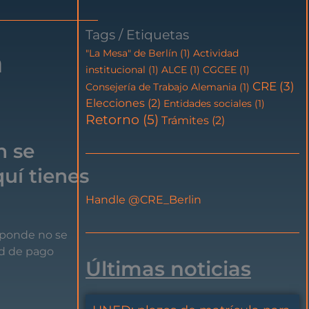
Tags / Etiquetas
a
"La Mesa" de Berlín
(1)
Actividad
institucional
(1)
ALCE
(1)
CGCEE
(1)
CRE
(3)
Consejería de Trabajo Alemania
(1)
Elecciones
(2)
Entidades sociales
(1)
Retorno
(5)
Trámites
(2)
n se
quí tienes
Handle @CRE_Berlin
sponde
no
se
ud
de
pago
Últimas noticias