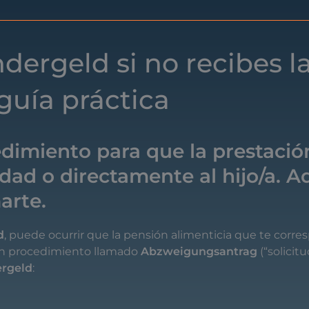
dergeld si no recibes l
guía práctica
dimiento para que la prestació
dad o directamente al hijo/a. A
arte.
d
,
puede
ocurrir
que
la
pensión
alimenticia
que
te
corre
n
procedimiento
llamado
Abzweigungsantrag
(“
solicit
ergeld
: