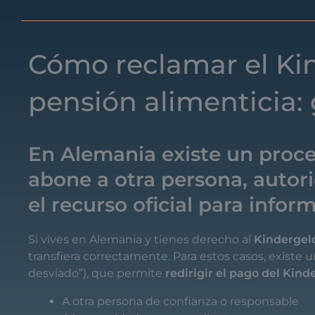
Cómo reclamar el Kin
pensión alimenticia: 
En Alemania existe un proce
abone a otra persona, autori
el recurso oficial para inform
Si
vives
en
Alemania
y
tienes
derecho
al
Kindergel
transfiera
correctamente.
Para
estos
casos,
existe
u
desviado”),
que
permite
redirigir
el
pago
del
Kind
A
otra
persona
de
confianza
o
responsable