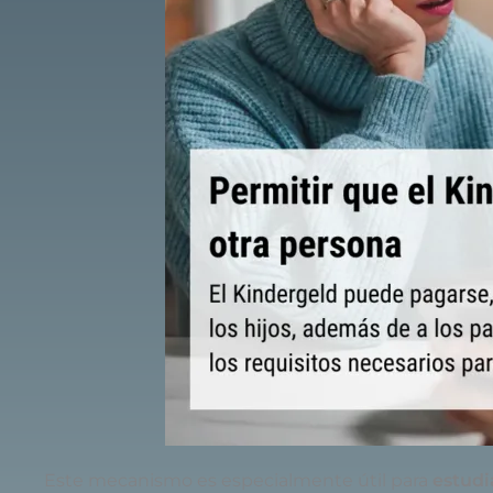
Este
mecanismo
es
especialmente
útil
para
estud