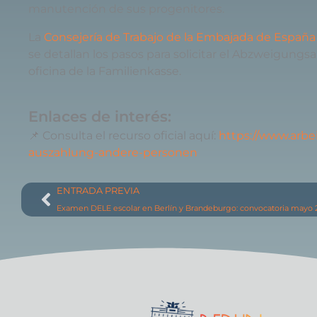
manutención
de
sus
progenitores.
La
Consejería de Trabajo de la Embajada de Españ
se detallan los pasos para solicitar el Abzweigungs
oficina de la Familienkasse.
Enlaces de interés:
📌
Consulta
el
recurso
oficial
aquí:
https://www.arbe
auszahlung-andere-personen
Ant
ENTRADA PREVIA