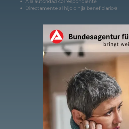
A
la
autoridad
correspondiente
Directamente
al
hijo
o
hija
beneficiario/
a