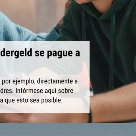
iantes
o
jóvenes
que
viven
de
manera
independiente
y