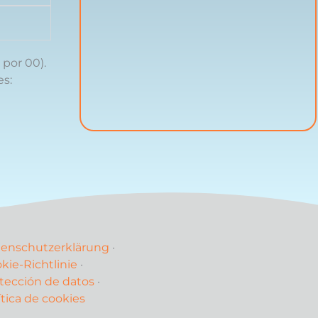
 por 00).
es:
enschutzerklärung
·
kie-Richtlinie
·
tección de datos
·
ítica de cookies