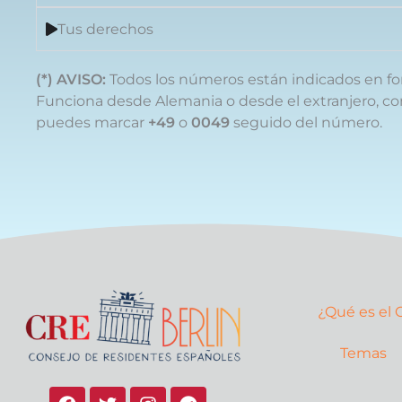
Tus derechos
(*) AVISO:
Todos los números están indicados en fo
Funciona desde Alemania o desde el extranjero, con
puedes marcar
+49
o
0049
seguido del número.
¿Qué es el
Temas
F
T
I
T