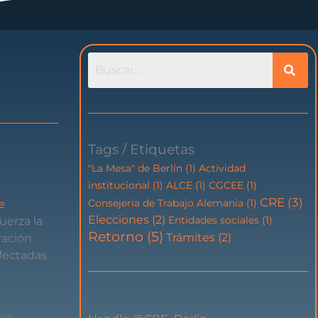
Tags / Etiquetas
"La Mesa" de Berlín
(1)
Actividad
institucional
(1)
ALCE
(1)
CGCEE
(1)
CRE
(3)
Consejería de Trabajo Alemania
(1)
e
Elecciones
(2)
Entidades sociales
(1)
uerza la
Retorno
(5)
Trámites
(2)
ración
afectadas
ia,