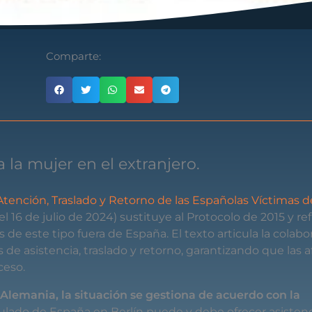
Comparte:
a la mujer en el extranjero.
Atención, Traslado y Retorno de las Españolas Víctimas d
l 16 de julio de 2024) sustituye al Protocolo de 2015 y ref
de este tipo fuera de España. El texto articula la colabo
 de asistencia, traslado y retorno, garantizando que las 
ceso.
Alemania, la situación se gestiona de acuerdo con la
sulado de España en Berlín puede y debe ofrecer asistenc