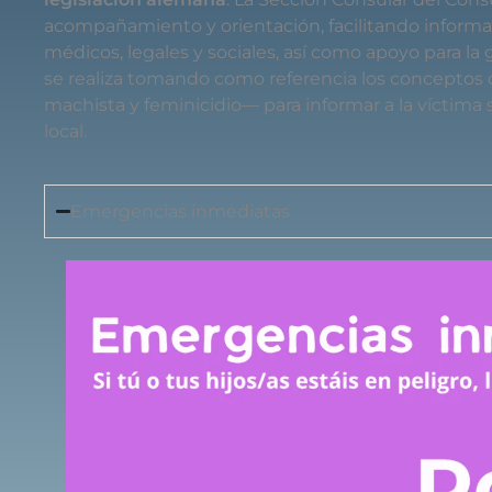
acompañamiento y orientación, facilitando informaci
médicos, legales y sociales, así como apoyo para la 
se realiza tomando como referencia los conceptos d
machista y feminicidio— para informar a la víctima s
local.
Emergencias inmediatas