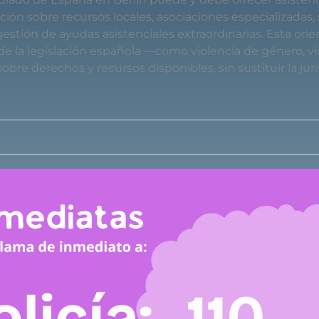
ón sobre recursos locales, asociaciones especializadas, 
gestión de ayudas asistenciales extraordinarias. Esta ori
e la legislación española —como violencia de género, vi
obre derechos y recursos disponibles, sin sustituir la jur