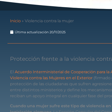
Inicio
»
Violencia contra la mujer
Última actualización 20/11/2025
Protección frente a la violencia contr
El
Acuerdo Interministerial de Cooperación para la 
Violencia contra las Mujeres en el Exterior
(firmado e
protección de las ciudadanas que sufren agresiones 
entre distintos ministerios y define los mecanismos
reciban un apoyo integral en cualquier fase del pro
Cuando una mujer sufre este tipo de violencia en 
legislación alemana
. La Sección Consular del Con